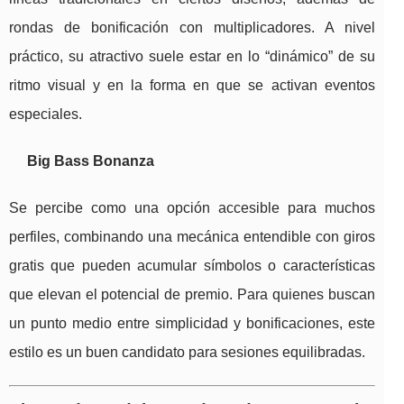
rondas de bonificación con multiplicadores. A nivel
práctico, su atractivo suele estar en lo “dinámico” de su
ritmo visual y en la forma en que se activan eventos
especiales.
Big Bass Bonanza
Se percibe como una opción accesible para muchos
perfiles, combinando una mecánica entendible con giros
gratis que pueden acumular símbolos o características
que elevan el potencial de premio. Para quienes buscan
un punto medio entre simplicidad y bonificaciones, este
estilo es un buen candidato para sesiones equilibradas.