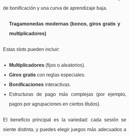
de bonificación y una curva de aprendizaje baja.
Tragamonedas modernas (bonos, giros gratis y
multiplicadores)
Estas slots pueden incluir:
Multiplicadores
(fijos o aleatorios).
Giros gratis
con reglas especiales.
Bonificaciones
interactivas.
Estructuras de pago más complejas (por ejemplo,
pagos por agrupaciones en ciertos títulos).
El beneficio principal es la variedad: cada sesión se
siente distinta, y puedes elegir juegos más adecuados a