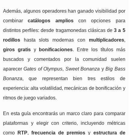
Además, algunos operadores han ganado visibilidad por
combinar
catálogos amplios
con opciones para
distintos perfiles: desde tragamonedas clásicas de
3 a 5
rodillos
hasta slots modernas con
multiplicadores
,
giros gratis
y
bonificaciones
. Entre los títulos más
buscados y comentados por la comunidad suelen
aparecer
Gates of Olympus
,
Sweet Bonanza
y
Big Bass
Bonanza
, que representan bien tres estilos de
experiencia: alta volatilidad, mecánicas de bonificación y
ritmos de juego variados.
En esta guía encontrarás un marco claro para comparar
plataformas y elegir con criterio, incluyendo métricas
como
RTP
,
frecuencia de premios
y
estructura de