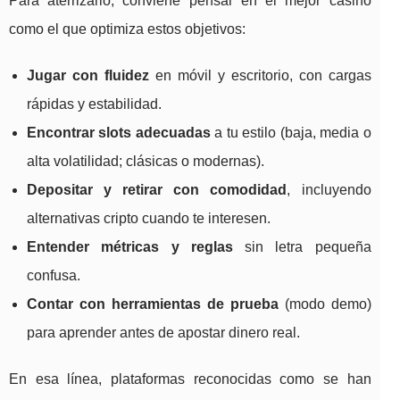
Para aterrizarlo, conviene pensar en el mejor casino
como el que optimiza estos objetivos:
Jugar con fluidez
en móvil y escritorio, con cargas
rápidas y estabilidad.
Encontrar slots adecuadas
a tu estilo (baja, media o
alta volatilidad; clásicas o modernas).
Depositar y retirar con comodidad
, incluyendo
alternativas cripto cuando te interesen.
Entender métricas y reglas
sin letra pequeña
confusa.
Contar con herramientas de prueba
(modo demo)
para aprender antes de apostar dinero real.
En esa línea, plataformas reconocidas como
se han