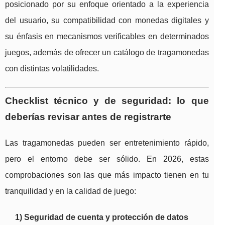
posicionado por su enfoque orientado a la experiencia
del usuario, su compatibilidad con monedas digitales y
su énfasis en mecanismos verificables en determinados
juegos, además de ofrecer un catálogo de tragamonedas
con distintas volatilidades.
Checklist técnico y de seguridad: lo que
deberías revisar antes de registrarte
Las tragamonedas pueden ser entretenimiento rápido,
pero el entorno debe ser sólido. En 2026, estas
comprobaciones son las que más impacto tienen en tu
tranquilidad y en la calidad de juego:
1) Seguridad de cuenta y protección de datos