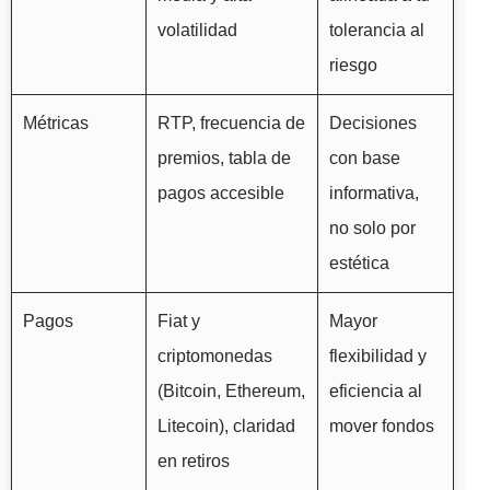
volatilidad
tolerancia al
riesgo
Métricas
RTP, frecuencia de
Decisiones
premios, tabla de
con base
pagos accesible
informativa,
no solo por
estética
Pagos
Fiat y
Mayor
criptomonedas
flexibilidad y
(Bitcoin, Ethereum,
eficiencia al
Litecoin), claridad
mover fondos
en retiros