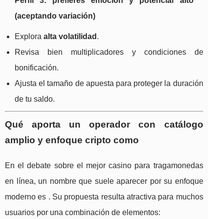
Perfil 3: prefieres emoción y potencial alto
(aceptando variación)
Explora
alta volatilidad
.
Revisa bien multiplicadores y condiciones de
bonificación.
Ajusta el tamaño de apuesta para proteger la duración
de tu saldo.
Qué aporta un operador con catálogo
amplio y enfoque cripto como
En el debate sobre el mejor casino para tragamonedas
en línea, un nombre que suele aparecer por su enfoque
moderno es
. Su propuesta resulta atractiva para muchos
usuarios por una combinación de elementos: