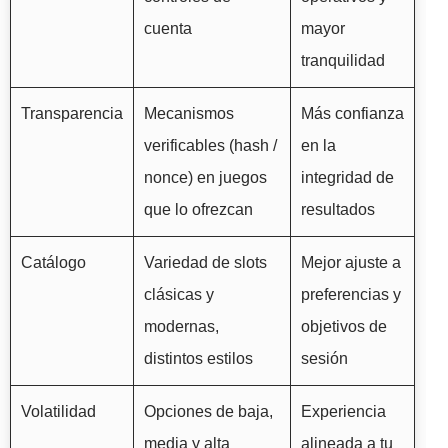
cuenta
mayor
tranquilidad
Transparencia
Mecanismos
Más confianza
verificables (hash /
en la
nonce) en juegos
integridad de
que lo ofrezcan
resultados
Catálogo
Variedad de slots
Mejor ajuste a
clásicas y
preferencias y
modernas,
objetivos de
distintos estilos
sesión
Volatilidad
Opciones de baja,
Experiencia
media y alta
alineada a tu