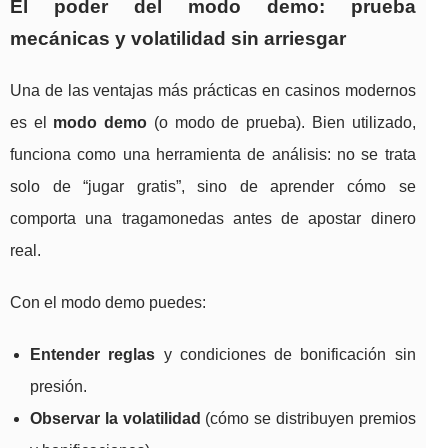
El poder del modo demo: prueba
mecánicas y volatilidad sin arriesgar
Una de las ventajas más prácticas en casinos modernos
es el
modo demo
(o modo de prueba). Bien utilizado,
funciona como una herramienta de análisis: no se trata
solo de “jugar gratis”, sino de aprender cómo se
comporta una tragamonedas antes de apostar dinero
real.
Con el modo demo puedes:
Entender reglas
y condiciones de bonificación sin
presión.
Observar la volatilidad
(cómo se distribuyen premios