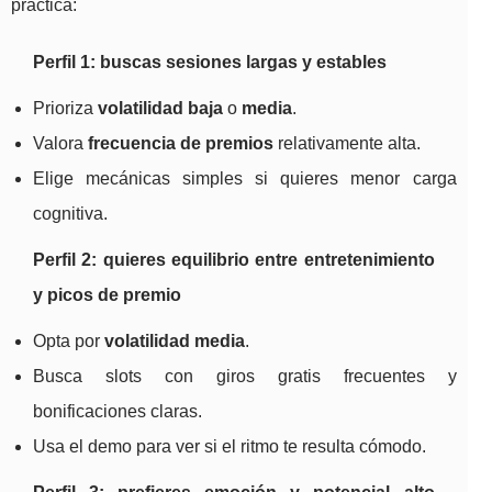
práctica:
Perfil 1: buscas sesiones largas y estables
Prioriza
volatilidad baja
o
media
.
Valora
frecuencia de premios
relativamente alta.
Elige mecánicas simples si quieres menor carga
cognitiva.
Perfil 2: quieres equilibrio entre entretenimiento
y picos de premio
Opta por
volatilidad media
.
Busca slots con giros gratis frecuentes y
bonificaciones claras.
Usa el demo para ver si el ritmo te resulta cómodo.