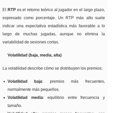
El
RTP
es el retorno teórico al jugador en el largo plazo,
expresado como porcentaje. Un RTP más alto suele
indicar una expectativa estadística más favorable a lo
largo de muchas jugadas, aunque no elimina la
variabilidad de sesiones cortas.
Volatilidad (baja, media, alta)
La volatilidad describe cómo se distribuyen los premios:
Volatilidad baja
: premios más frecuentes,
normalmente más pequeños.
Volatilidad media
: equilibrio entre frecuencia y
tamaño.