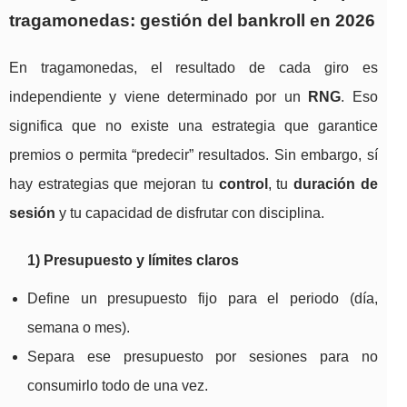
tragamonedas: gestión del bankroll en 2026
En tragamonedas, el resultado de cada giro es
independiente y viene determinado por un
RNG
. Eso
significa que no existe una estrategia que garantice
premios o permita “predecir” resultados. Sin embargo, sí
hay estrategias que mejoran tu
control
, tu
duración de
sesión
y tu capacidad de disfrutar con disciplina.
1) Presupuesto y límites claros
Define un presupuesto fijo para el periodo (día,
semana o mes).
Separa ese presupuesto por sesiones para no
consumirlo todo de una vez.