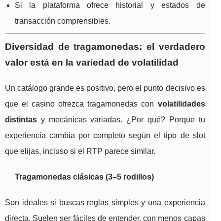
Si la plataforma ofrece historial y estados de
transacción comprensibles.
Diversidad de tragamonedas: el verdadero
valor está en la variedad de volatilidad
Un catálogo grande es positivo, pero el punto decisivo es
que el casino ofrezca tragamonedas con
volatilidades
distintas
y mecánicas variadas. ¿Por qué? Porque tu
experiencia cambia por completo según el tipo de slot
que elijas, incluso si el RTP parece similar.
Tragamonedas clásicas (3–5 rodillos)
Son ideales si buscas reglas simples y una experiencia
directa. Suelen ser fáciles de entender, con menos capas